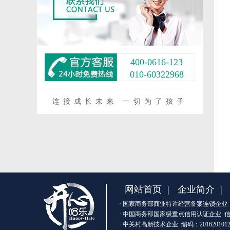
400-0616-123
010-60322968
连接成长未来 一切为了孩子
网站首页
|
企业简介
|
· 国家商务部商业特许经营备案连锁企业 
· 中国商务部国家级重点信用认证企业 
· 中关村高新技术企业 编码：20