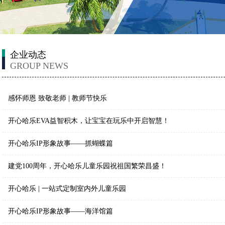
企业动态
GROUP NEWS
感怀师恩 致敬老师 | 教师节快乐
开心哈乐EVA益智积木，让宝宝在玩乐中开启智慧！
开心哈乐IP形象故事——抓蝴蝶篇
建党100周年，开心哈乐儿童乐园祝祖国繁荣昌盛！
开心哈乐 | 一站式定制室内外儿童乐园
开心哈乐IP形象故事——海洋馆篇